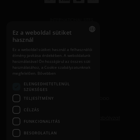
INTERNATIONAL SITES
nosiboo.com
Ez a weboldal sütiket
használ
nosiboo.jp
ENGLISH
Ez a weboldal sütiket használ a felhasználói
élmény javítása érdekében. A weboldalunk
HUNGARIAN
nosiboo.kr
használatával Ön hozzájárul az összes süti
GERMAN
használatához, a Cookie szabályzatunknak
megfelelően.
Bővebben
back to top
FRENCH
ELENGEDHETETLENÜL
SPANISH
SZÜKSÉGES
© Copyright 2016-2026 Nosiboo
TELJESÍTMÉNY
POLISH
All rights reserved.
ENGLISH
CÉLZÁS
Karrier
Adatvédelem
Cookie szabályzat
ITALIAN
FUNKCIONALITÁS
Impresszum
CZECH
BESOROLATLAN