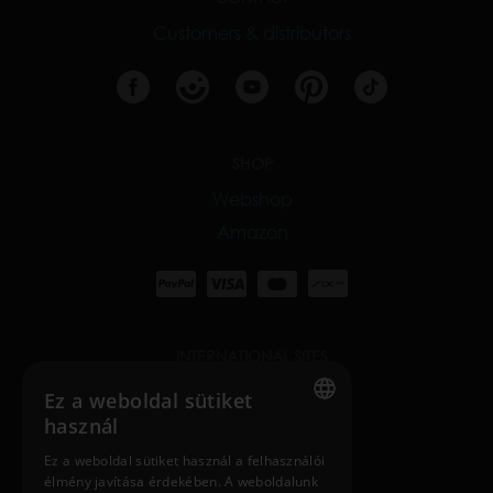
Customers & distributors
SHOP
Webshop
Amazon
INTERNATIONAL SITES
nosiboo.com
Ez a weboldal sütiket
használ
nosiboo.jp
ENGLISH
Ez a weboldal sütiket használ a felhasználói
élmény javítása érdekében. A weboldalunk
HUNGARIAN
nosiboo.kr