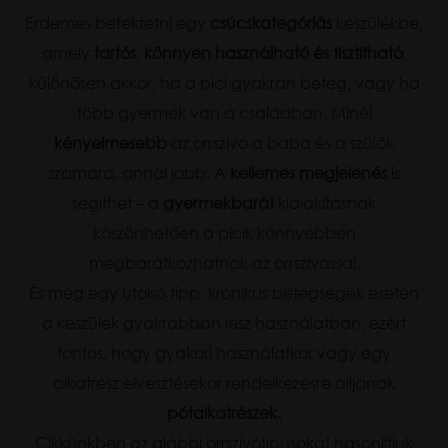
Érdemes befektetni egy
csúcskategóriás
készülékbe,
amely
tartós
,
könnyen használható és tisztítható
,
különösen akkor, ha a pici gyakran beteg, vagy ha
több gyermek van a családban. Minél
kényelmesebb
az orrszívó a baba és a szülők
számára, annál jobb. A
kellemes megjelenés
is
segíthet – a
gyermekbarát
kialakításnak
köszönhetően a picik könnyebben
megbarátkozhatnak az orrszívással.
És még egy utolsó tipp: krónikus betegségek esetén
a készülék gyakrabban lesz használatban, ezért
fontos, hogy gyakori használatkor vagy egy
alkatrész elvesztésekor rendelkezésre álljanak
pótalkatrészek.
Cikkünkben az alábbi orrszívótípusokat hasonlítjuk