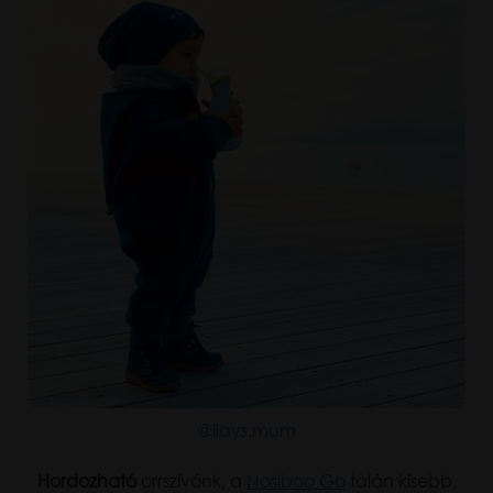
@ilays.mum
Hordozható
orrszívónk, a
Nosiboo Go
talán kisebb,