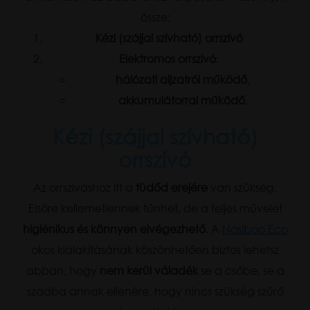
össze:
Kézi (szájjal szívható) orrszívó
Elektromos orrszívó
:
hálózati aljzatról működő
,
akkumulátorral működő
.
Kézi (szájjal szívható)
orrszívó
Az orrszíváshoz itt a
tüdőd erejére
van szükség.
Elsőre kellemetlennek tűnhet, de a teljes művelet
higiénikus és könnyen elvégezhető
. A
Nosiboo Eco
okos kialakításának köszönhetően biztos lehetsz
abban, hogy
nem kerül váladék
se a csőbe, se a
szádba annak ellenére, hogy nincs szükség szűrő