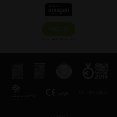
WEBSHOP
Borítókép:
@tursonka
CONTACT