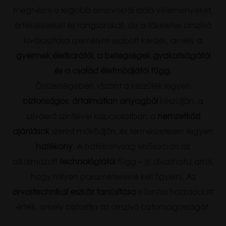
megnézni a legjobb orrszívókról szóló véleményeket,
értékeléseket és rangsorokat, de a tökéletes orrszívó
kiválasztása személyre szabott kérdés, amely a
gyermek életkorától, a betegségek gyakoriságától
és a család életmódjától függ.
Összességében viszont a készülék legyen
biztonságos
,
ártalmatlan anyagból
készüljön, a
szívóerő szintjével kapcsolatban a
nemzetközi
ajánlások
szerint működjön, és természetesen legyen
hatékony
. A hatékonyság elsősorban az
alkalmazott
technológiától
függ –
itt
olvashatsz arról,
hogy milyen paraméterekre kell figyelni. Az
orvostechnikai eszköz tanúsítása
is fontos hozzáadott
érték, amely biztosítja az orrszívó biztonságosságát.