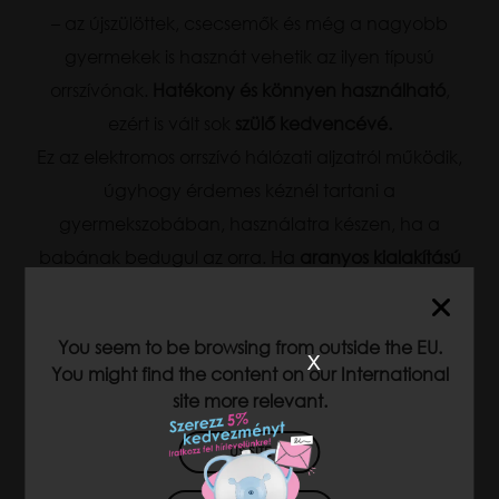
– az újszülöttek, csecsemők és még a nagyobb
gyermekek is hasznát vehetik az ilyen típusú
orrszívónak.
Hatékony és könnyen használható
,
ezért is vált sok
szülő kedvencévé.
Ez az elektromos orrszívó hálózati aljzatról működik,
úgyhogy érdemes kéznél tartani a
gyermekszobában, használatra készen, ha a
babának bedugul az orra. Ha
aranyos kialakítású
készüléket
választasz, az akár a szoba modern
dekorációjaként
is szolgálhat.
You seem to be browsing from outside the EU.
x
You might find the content on our International
site more relevant.
US SITE