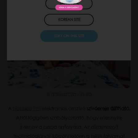
JAPAN SITE
KOREAN SITE
STAY ON THIS SITE
@dariaszczawinska
A
Nosiboo Pro
elektromos orrszívó
szívóereje állítható.
Attól függően szabályozható, hogy mennyire
intenzív a baba orrfolyása. Az alkalmazott
technológiának köszönhetően a teljes folyamat