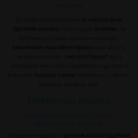
@paty_taty
Ez a fajta orrszívó különösen
jó választás lehet
újszülöttek számára
, mivel nagyon
kíméletes
– te
döntheted el, milyen szívóerővel működjön.
Kényelmesen használható éjszaka
vagy akkor is,
amikor a pici alszik –
nem ad ki hangot
, így a
szomszédok sem tudják meg éjfélkor, hogy folyik a
baba orra.
Kompakt mérete
miatt könnyű szállítani –
bármilyen táskában elfér.
Elektromos orrszívó
Hálózati aljzatról működő
elektromos orrszívó
Kényelmes megoldás a
gyermek korától függetlenül