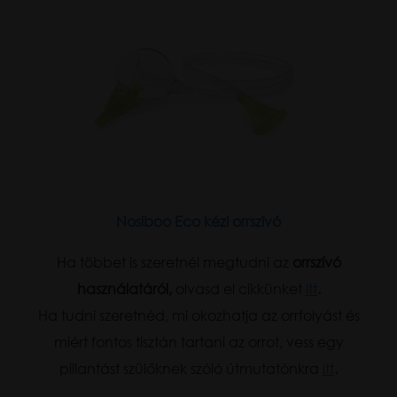
Nosiboo Eco kézi orrszívó
Ha többet is szeretnél megtudni az
orrszívó
használatáról,
olvasd el cikkünket
itt
.
Ha tudni szeretnéd, mi okozhatja az orrfolyást és
miért fontos tisztán tartani az orrot, vess egy
pillantást szülőknek szóló útmutatónkra
itt
.