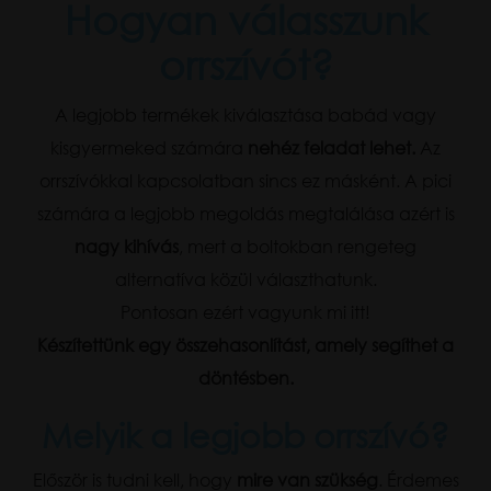
Hogyan válasszunk
orrszívót?
A legjobb termékek kiválasztása babád vagy
kisgyermeked számára
nehéz feladat lehet.
Az
orrszívókkal kapcsolatban sincs ez másként. A pici
számára a legjobb megoldás megtalálása azért is
nagy kihívás
, mert a boltokban rengeteg
alternatíva közül választhatunk.
Pontosan ezért vagyunk mi itt!
Készítettünk egy összehasonlítást, amely segíthet a
döntésben.
Melyik a legjobb orrszívó?
Először is tudni kell, hogy
mire van szükség
. Érdemes