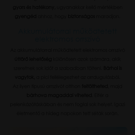
gyors és hatékony,
ugyanakkor kellő mértékben
gyengéd
ahhoz, hogy
biztonságos
maradjon.
Akkumulátorral működtetett
elektromos orrszívó
Az akkumulátorral működtetett elektromos orrszívó
úttörő lehetőség
különösen azok számára, akik
szeretnek sok időt a szabadban tölteni.
Bárhol is
vagytok,
a pici fellélegezhet az orrdugulásból.
Az ilyen típusú orrszívót otthon
feltöltheted
, majd
bárhova magaddal viheted
. Elfér a
pelenkázótáskában és nem foglal sok helyet. Igazi
életmentő a hideg napokon tett séták során.